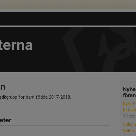
terna
ön
Nyhet
före
stikgrupp för barn födda 2017-2018.
Nyhet!
betals
19 sep
eter
Välkom
Salem