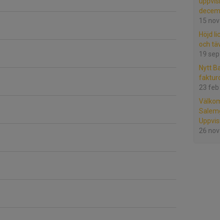
uppvis
decemb
15 nov
Höjd li
och tä
19 sep
Nytt B
faktur
23 feb
Välko
Salem
Uppvis
26 nov