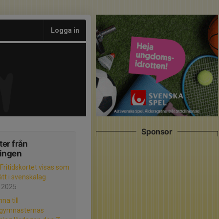
Logga in
Sponsor
er från
ningen
 Fritidskortet visas som
ätt i svenskalag
 2025
na till
gymnasternas