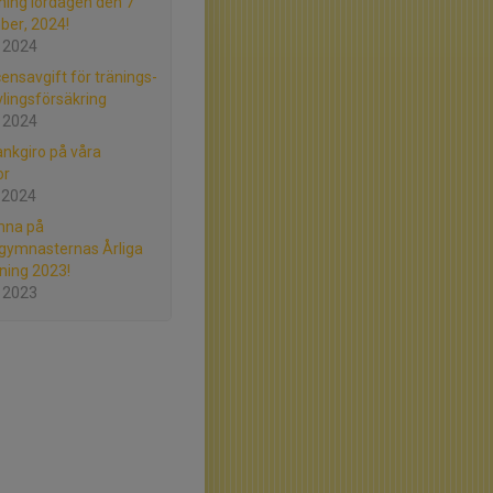
ning lördagen den 7
er, 2024!
 2024
censavgift för tränings-
vlingsförsäkring
 2024
ankgiro på våra
or
 2024
mna på
gymnasternas Årliga
ning 2023!
 2023