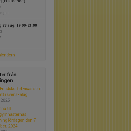
g (Fristående)
t
ången
 23 aug, 19:00-21:00
g
t
alendern
er från
ningen
 Fritidskortet visas som
ätt i svenskalag
 2025
na till
gymnasternas
ning lördagen den 7
er, 2024!