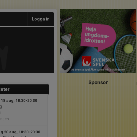
Logga in
Sponsor
teter
 18 aug, 18:30-20:30
g
t
ången
g 20 aug, 18:30-20:30