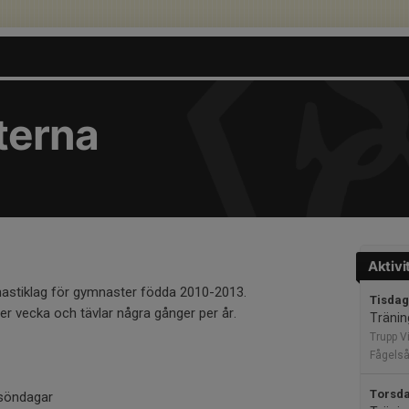
terna
Aktivi
nastiklag för gymnaster födda 2010-2013.
Tisdag
er vecka och tävlar några gånger per år.
Tränin
Trupp Vi
Fågels
Torsda
 söndagar