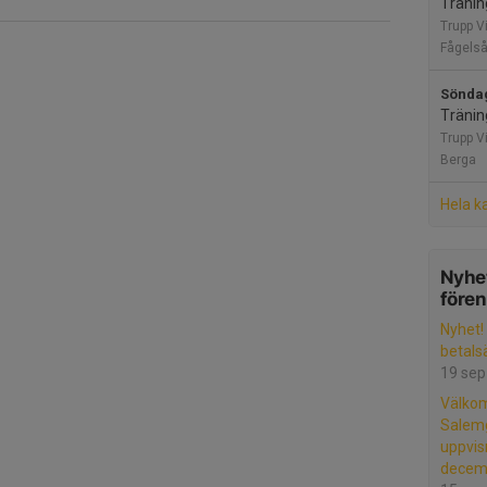
Tränin
Trupp Vi
Fågels
Söndag
Tränin
Trupp Vi
Berga
Hela k
Nyhet
före
Nyhet!
betals
19 sep
Välkom
Salem
uppvis
decemb