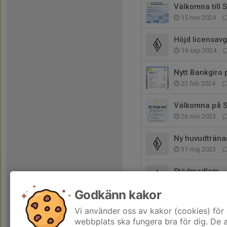
Välkomna till
15 nov 2024
Höjd licensavg
19 sep 2024
Nytt Bankgiro 
23 feb 2024
Välkomna på S
26 nov 2023
Ny huvudtränar
31 maj 2023
Stödmedlem - s
13 mar 2023
Godkänn kakor
Håll utkik efte
Vi använder oss av kakor (cookies) för 
6 feb 2023
webbplats ska fungera bra för dig. De