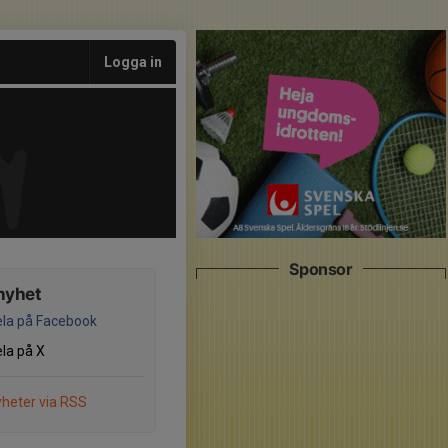
Logga in
Sponsor
nyhet
la på Facebook
la på X
heter via RSS