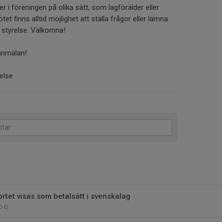
 i föreningen på olika sätt, som lagförälder eller
t finns alltid möjlighet att ställa frågor eller lämna
h styrelse. Välkomna!
 anmälan!
else
ortet visas som betalsätt i svenskalag
0