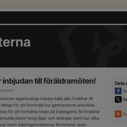
terna
r inbjudan till föräldramöten!
Dela 
entarer
De
mer lagansvariga tränare kalla alla föräldrar till
De
viktiga för att förmedla hur gymnasterna utvecklas
va för att fortsätta trivas på träningarna. Ni föräldrar
Ny
tuella planer kring läger och tävlingar samt hur olika
ngerar inom Salemgymnasterna. Ni kommer även