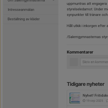
Om Salemgymnasterna
uppmuntras att engagera er
styrelseledamot. Under möte
Intresseanmälan
synpunkter till tränare oc
Beställning av kläder
Håll utkik i inkorgen efter
/Salemgymnasternas styr
Kommentarer
Tidigare nyheter
Nyhet! Fritidsk
19 sep 2025