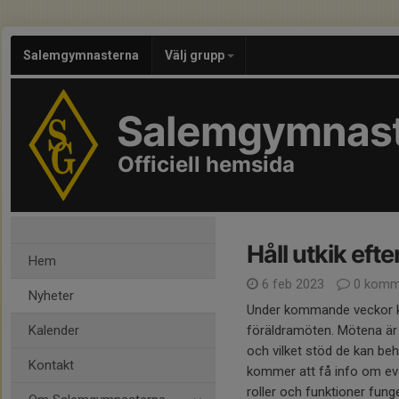
Salemgymnasterna
Välj grupp
Salemgymnas
Officiell hemsida
Håll utkik efte
Hem
6 feb 2023
0 komm
Nyheter
Under kommande veckor kom
Kalender
föräldramöten. Mötena är 
och vilket stöd de kan behö
Kontakt
kommer att få info om even
roller och funktioner fu