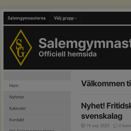
Salemgymnasterna
Välj grupp
Salemgymnas
Officiell hemsida
Välkommen ti
Hem
Nyheter
Nyhet! Fritids
Kalender
svenskalag
Kontakt
19 sep 2025
0 kom