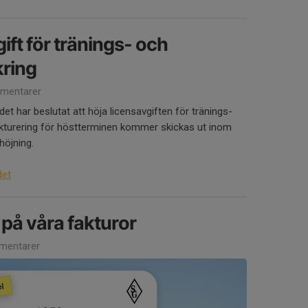
ift för tränings- och
kring
mentarer
t har beslutat att höja licensavgiften för tränings-
akturering för höstterminen kommer skickas ut inom
höjning.
det
 på våra fakturor
mentarer