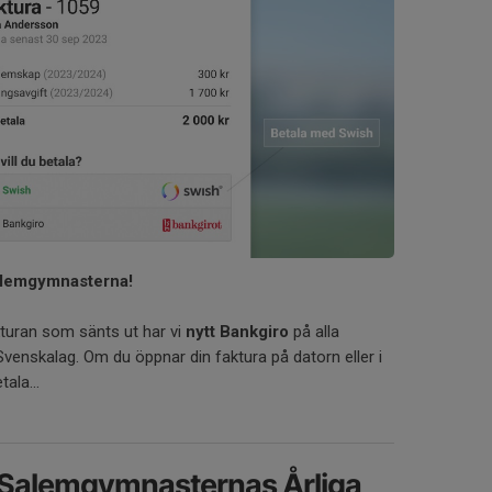
alemgymnasterna!
turan som sänts ut har vi
nytt Bankgiro
på alla
venskalag. Om du öppnar din faktura på datorn eller i
ala...
Salemgymnasternas Årliga