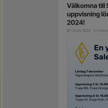
Välkomna til
uppvisning l
2024!
15 nov 2024
0 kom