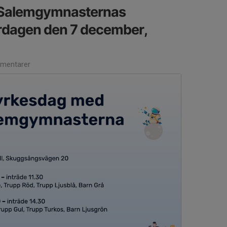
l Salemgymnasternas
ördagen den 7 december,
mentarer