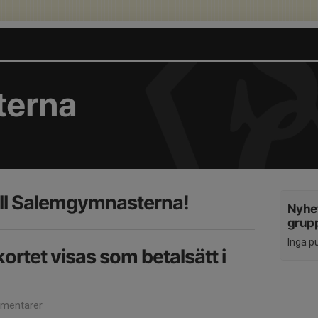
terna
ll Salemgymnasterna!
Nyhet
grup
Inga p
kortet visas som betalsätt i
mentarer