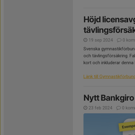
Höjd licensavg
tävlingsförsä
19 sep 2024
0 kom
Svenska gymnastikförbunde
och tävlingsförsäkring. F
kort och inkluderar denna 
Länk till Gymnastikförbun
Nytt Bankgiro
23 feb 2024
0 kom