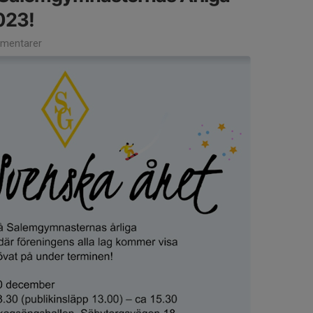
023!
mentarer