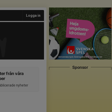
Logga in
Sponsor
er från våra
per
ublicerade nyheter