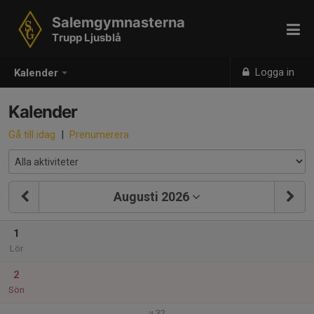
Salemgymnasterna
Trupp Ljusblå
Logga in
Kalender
Kalender
Gå till idag
|
Prenumerera
Augusti 2026
1
Lör
2
Sön
v.32