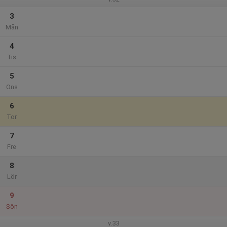
3
Mån
4
Tis
5
Ons
6
Tor
7
Fre
8
Lör
9
Sön
v.33