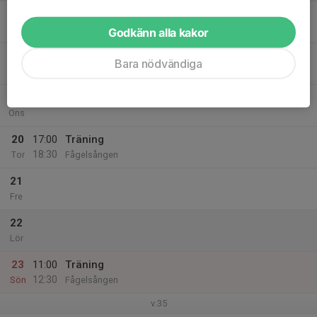
17
Mån
Godkänn alla kakor
18
Bara nödvändiga
Tis
19
Ons
20
17:00
Träning
18:30
Tor
Fågelsången
21
Fre
22
Lör
23
11:00
Träning
12:30
Sön
Fågelsången
v.35