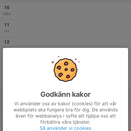
10
Mån
11
Tis
12
Ons
13
Tor
14
Fre
Godkänn kakor
15
Lör
Vi använder oss av kakor (cookies) för att vår
webbplats ska fungera bra för dig. De används
16
även för webbanalys i syfte att hjälpa oss att
Sön
förbättra våra tjänster.
v.34
Så använder vi cookies