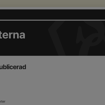
terna
ublicerad
eter