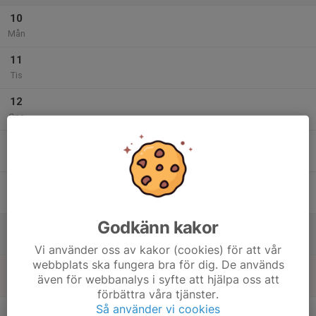
10
Mån
11
Tis
12
Ons
13
Tor
14
Fre
Godkänn kakor
15
Lör
Vi använder oss av kakor (cookies) för att vår
webbplats ska fungera bra för dig. De används
16
även för webbanalys i syfte att hjälpa oss att
Sön
förbättra våra tjänster.
v.34
Så använder vi cookies