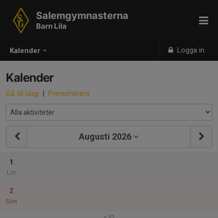
Salemgymnasterna
Barn Lila
Logga in
Kalender
Kalender
Gå till idag
|
Prenumerera
Augusti 2026
1
Lör
2
Sön
v.32