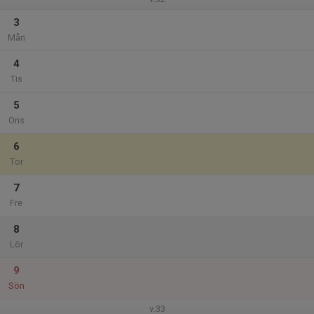
3
Mån
4
Tis
5
Ons
6
Tor
7
Fre
8
Lör
9
Sön
v.33