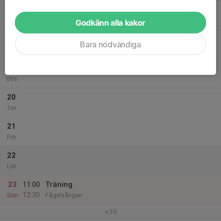
17
Mån
Godkänn alla kakor
18
Bara nödvändiga
Tis
19
Ons
20
Tor
21
Fre
22
Lör
23
11:00
Träning
12:30
Sön
Fågelsången
v.35