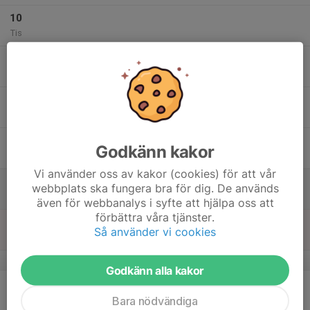
10
Tis
11
Ons
12
Tor
13
Godkänn kakor
Fre
Vi använder oss av kakor (cookies) för att vår
14
webbplats ska fungera bra för dig. De används
Lör
även för webbanalys i syfte att hjälpa oss att
förbättra våra tjänster.
15
Så använder vi cookies
Sön
v.8
Godkänn alla kakor
16
Mån
Bara nödvändiga