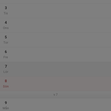
3
Tis
4
Ons
5
Tor
6
Fre
7
Lör
8
Sön
v.7
9
Mån