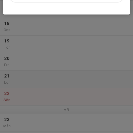
17
Tis
18
Ons
19
Tor
20
Fre
21
Lör
22
Sön
v.9
23
Mån