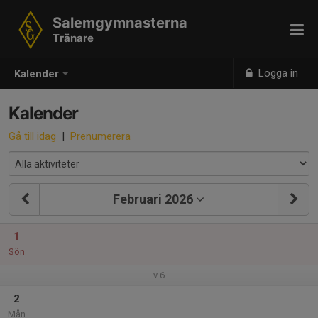
Salemgymnasterna
Tränare
Logga in
Kalender
Kalender
Gå till idag
|
Prenumerera
Februari 2026
1
Sön
v.6
2
Mån