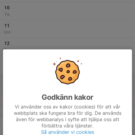
10
Tis
11
Ons
12
Tor
13
Fre
14
Lör
Godkänn kakor
15
Sön
Vi använder oss av kakor (cookies) för att vår
webbplats ska fungera bra för dig. De används
v.12
även för webbanalys i syfte att hjälpa oss att
16
förbättra våra tjänster.
Mån
Så använder vi cookies