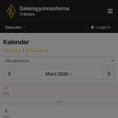
Salemgymnasterna
Tränare
Logga in
Kalender
Kalender
Gå till idag
|
Prenumerera
Mars 2026
1
Sön
v.10
2
Mån