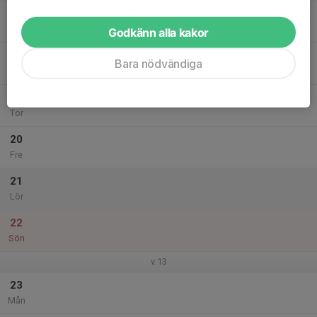
17
Tis
Godkänn alla kakor
18
Bara nödvändiga
Ons
19
Tor
20
Fre
21
Lör
22
Sön
v.13
23
Mån