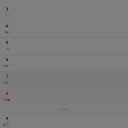
3
Tis
4
Ons
5
Tor
6
Fre
7
Lör
8
Sön
v.11
9
Mån