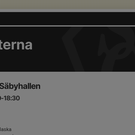
terna
 Säbyhallen
0-18:30
laska