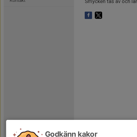
Kontakt
Smycken tas av och l
Godkänn kakor